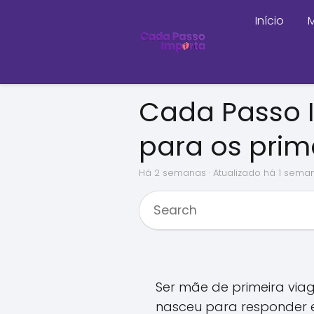
Início
M
Cada Passo 
para os prim
há 2 semanas
· Atualizado há 1 sema
Ser mãe de primeira via
nasceu para responder e