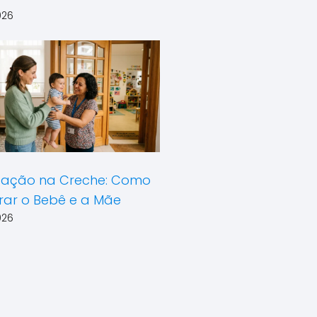
026
ação na Creche: Como
rar o Bebê e a Mãe
026