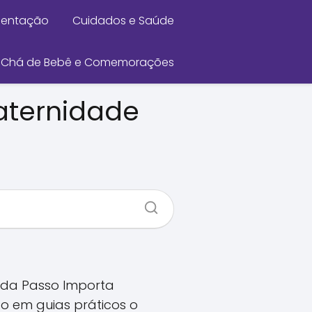
mentação
Cuidados e Saúde
Chá de Bebê e Comemorações
aternidade
ada Passo Importa
o em guias práticos o