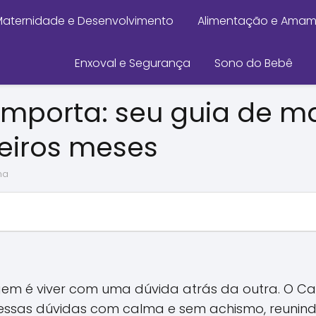
aternidade e Desenvolvimento
Alimentação e Ama
Enxoval e Segurança
Sono do Bebê
Importa: seu guia de m
eiros meses
na
gem é viver com uma dúvida atrás da outra. O C
ssas dúvidas com calma e sem achismo, reunind