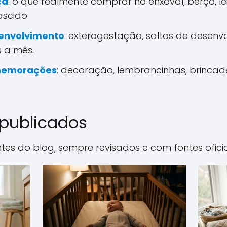
ça
: o que realmente comprar no enxoval, berço, lei
scido.
envolvimento
: exterogestação, saltos de desenv
 a mês.
memorações
: decoração, lembrancinhas, brincade
 publicados
es do blog, sempre revisados e com fontes oficia