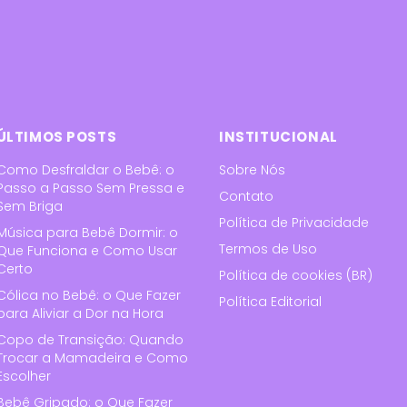
ÚLTIMOS POSTS
INSTITUCIONAL
Como Desfraldar o Bebê: o
Sobre Nós
Passo a Passo Sem Pressa e
Contato
Sem Briga
Política de Privacidade
Música para Bebê Dormir: o
Termos de Uso
Que Funciona e Como Usar
Certo
Política de cookies (BR)
Cólica no Bebê: o Que Fazer
Política Editorial
para Aliviar a Dor na Hora
Copo de Transição: Quando
Trocar a Mamadeira e Como
Escolher
Bebê Gripado: o Que Fazer