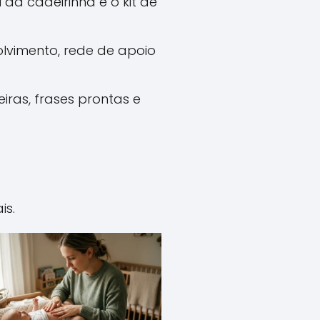
 da cadeirinha e o kit de
olvimento, rede de apoio
iras, frases prontas e
is.