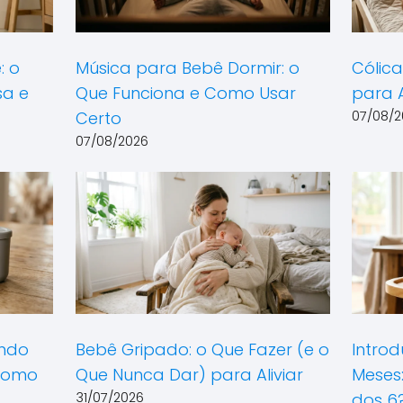
: o
Música para Bebê Dormir: o
Cólica
sa e
Que Funciona e Como Usar
para A
Certo
07/08/2
07/08/2026
ando
Bebê Gripado: o Que Fazer (e o
Introd
Como
Que Nunca Dar) para Aliviar
Meses
31/07/2026
dos 6