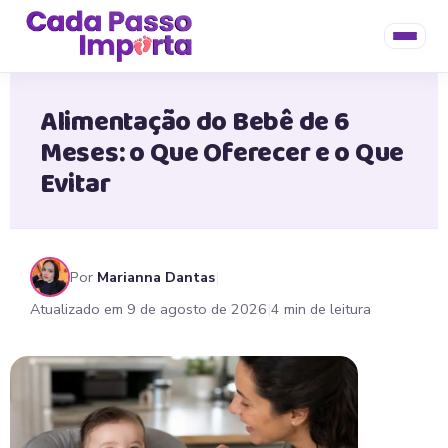
Cuidados e Saúde
Sono do Bebê
Alimentação
Enxova
Alimentação do Bebê de 6
Meses: o Que Oferecer e o Que
Evitar
Por
Marianna Dantas
|
Atualizado em 9 de agosto de 2026
|
4 min de leitura