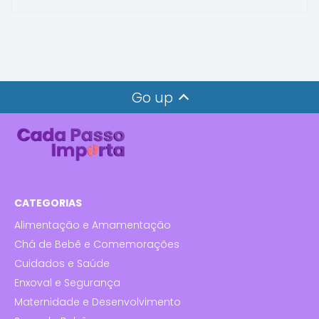
Go up
CATEGORIAS
Alimentação e Amamentação
Chá de Bebê e Comemorações
Cuidados e Saúde
Enxoval e Segurança
Maternidade e Desenvolvimento