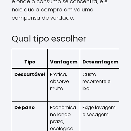
é onde o consumo se concentra, e é
nele que a compra em volume
compensa de verdade.
Qual tipo escolher
Me
Tipo
Vantagem
Desvantagem
p
Descartável
Prática,
Custo
Rot
absorve
recorrente e
cor
muito
lixo
vi
noi
De pano
Econômica
Exige lavagem
Qu
no longo
e secagem
te
prazo,
má
ecológica
e r