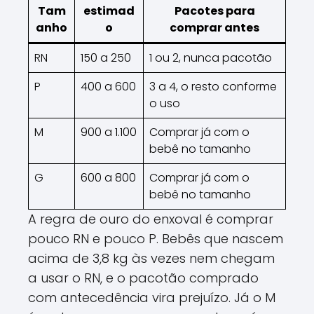
Tam
estimad
Pacotes para
anho
o
comprar antes
RN
150 a 250
1 ou 2, nunca pacotão
P
400 a 600
3 a 4, o resto conforme
o uso
M
900 a 1.100
Comprar já com o
bebê no tamanho
G
600 a 800
Comprar já com o
bebê no tamanho
A regra de ouro do enxoval é comprar
pouco RN e pouco P. Bebês que nascem
acima de 3,8 kg às vezes nem chegam
a usar o RN, e o pacotão comprado
com antecedência vira prejuízo. Já o M