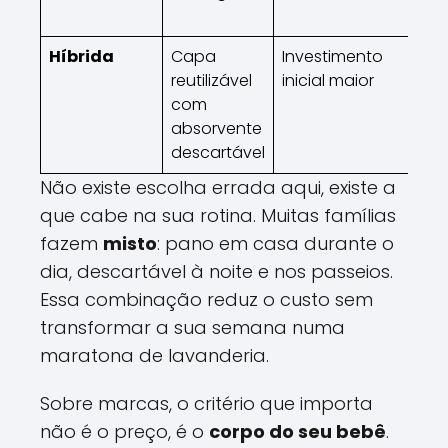
em
Híbrida
Capa
Investimento
Qu
reutilizável
inicial maior
qu
com
me
absorvente
te
descartável
Não existe escolha errada aqui, existe a
que cabe na sua rotina. Muitas famílias
fazem
misto
: pano em casa durante o
dia, descartável à noite e nos passeios.
Essa combinação reduz o custo sem
transformar a sua semana numa
maratona de lavanderia.
Sobre marcas, o critério que importa
não é o preço, é o
corpo do seu bebê
.