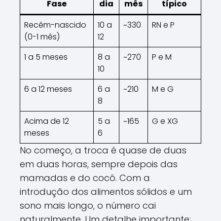
Fase
dia
mês
típico
Recém-nascido
10 a
~330
RN e P
(0-1 mês)
12
1 a 5 meses
8 a
~270
P e M
10
6 a 12 meses
6 a
~210
M e G
8
Acima de 12
5 a
~165
G e XG
meses
6
No começo, a troca é quase de duas
em duas horas, sempre depois das
mamadas e do cocô. Com a
introdução dos alimentos sólidos e um
sono mais longo, o número cai
naturalmente. Um detalhe importante: