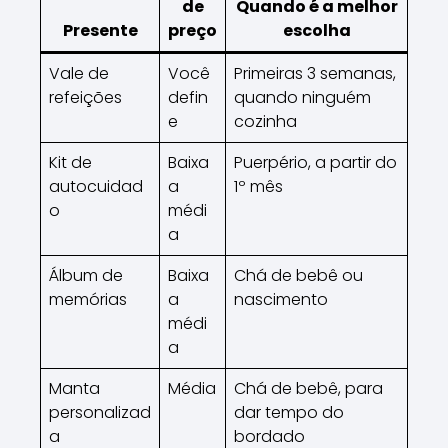
de
Quando é a melhor
Presente
preço
escolha
Vale de
Você
Primeiras 3 semanas,
refeições
defin
quando ninguém
e
cozinha
Kit de
Baixa
Puerpério, a partir do
autocuidad
a
1º mês
o
médi
a
Álbum de
Baixa
Chá de bebê ou
memórias
a
nascimento
médi
a
Manta
Média
Chá de bebê, para
personalizad
dar tempo do
a
bordado