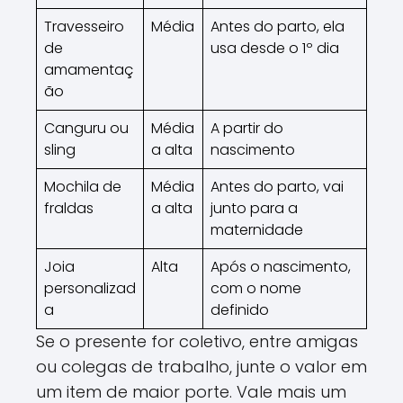
Travesseiro
Média
Antes do parto, ela
de
usa desde o 1º dia
amamentaç
ão
Canguru ou
Média
A partir do
sling
a alta
nascimento
Mochila de
Média
Antes do parto, vai
fraldas
a alta
junto para a
maternidade
Joia
Alta
Após o nascimento,
personalizad
com o nome
a
definido
Se o presente for coletivo, entre amigas
ou colegas de trabalho, junte o valor em
um item de maior porte. Vale mais um