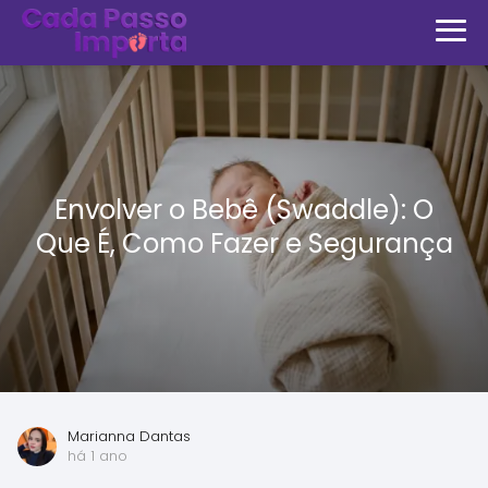
Envolver o Bebê (Swaddle): O
Que É, Como Fazer e Segurança
Marianna Dantas
há 1 ano