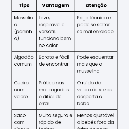
Tipo
Vantagem
atenção
Musselin
Leve,
Exige técnica e
a
respirável e
pode se soltar
(paninh
versátil,
se mal enrolado
o)
funciona bem
no calor
Algodão
Barato e fácil
Pode esquentar
comum
de encontrar
mais que a
musselina
Cueiro
Prático nas
O ruído do
com
madrugadas
velcro às vezes
velcro
e difícil de
desperta o
errar
bebê
Saco
Muito seguro e
Menos ajustável
com
rápido de
a bebês fora da