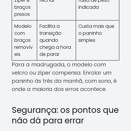
zíper e
fechar
faixa de peso
braços
indicada
presos
Modelo
Facilita a
Custa mais que
com
transição
o paninho
braços
quando
simples
removív
chega a hora
eis
de parar
Para a madrugada, o modelo com
velcro ou zíper compensa. Enrolar um
paninho às três da manhã, com sono, é
onde a maioria dos erros acontece.
Segurança: os pontos que
não dá para errar